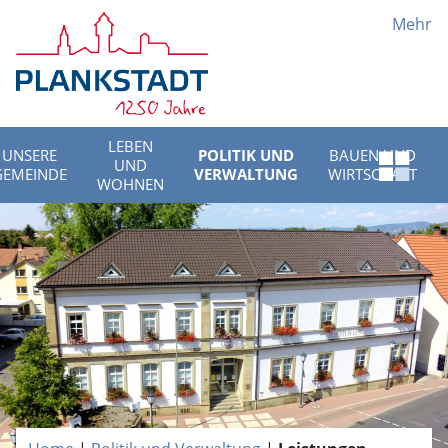
Mehr
LEBEN
UNSERE
POLITIK UND
BAUEN UND
UND
Schnell
GEMEINDE
VERWALTUNG
WIRTSCHAFT
WOHNEN
Menü
öffnen