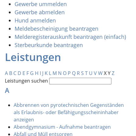
Gewerbe ummelden
Gewerbe abmelden
Hund anmelden
Meldebescheinigung beantragen
Melderegisterauskunft beantragen (einfach)
Sterbeurkunde beantragen
Leistungen
A
B
C
D
E
F
G
H
I
J
K
L
M
N
O
P
Q
R
S
T
U
V
W
X
Y
Z
Leistungen suchen
A
Abbrennen von pyrotechnischen Gegenständen
als Erlaubnis- oder Befähigungsscheininhaber
anzeigen
Abendgymnasium - Aufnahme beantragen
Abfall und Müll entsorgen