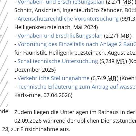
-
Vorhaben- und Erschließungsplan
(2,271
MB
)
(
Schnitt, Ansichten, Ingenieurbüro Zehnder, Bütt
-
Artenschutzrechtliche Voruntersuchung
(991,
Heiligenkreuzsteinach, Mai 2024)
-
Vorhaben und Erschließungsplan
(2,271
MB
)
-
Vorprüfung des Einzelfalls nach Anlage 2 Bau
für Faunistik, Heiligenkreuzsteinach, August 202
-
Schalltechnische Untersuchung
(5,248
MB
)
(Ko
Dezember 2025)
-
Verkehrliche Stellungnahme
(6,749
MB
)
(Koehl
-
Technische Erläuterung zum Antrag auf wasser
Karls-ruhe, 07.04.2026)
nde
Zudem liegen die Unterlagen im Rathaus in der 
02.09.2026 während der üblichen Dienststunde
. 28, zur Einsichtnahme aus.