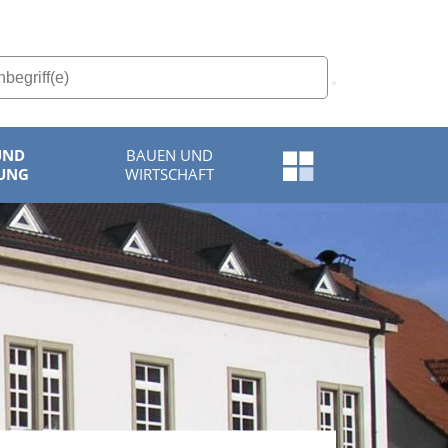
UND
BAUEN UND
Schnellzugriff-
UNG
WIRTSCHAFT
Menü
öffnen