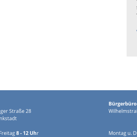
Bürgerbüro
ger Straße 28
Wilhelmstra
nkstadt
Freitag
8 - 12 Uh
r
Montag u. D