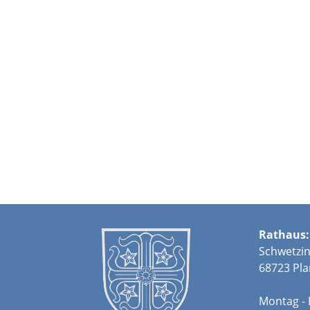
Rathaus:
Schwetzin
68723 Pla
Montag - 