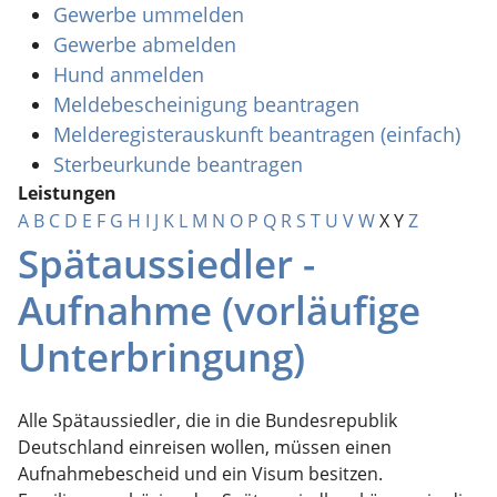
Gewerbe ummelden
Gewerbe abmelden
Hund anmelden
Meldebescheinigung beantragen
Melderegisterauskunft beantragen (einfach)
Sterbeurkunde beantragen
Leistungen
A
B
C
D
E
F
G
H
I
J
K
L
M
N
O
P
Q
R
S
T
U
V
W
X
Y
Z
Spätaussiedler -
Aufnahme (vorläufige
Unterbringung)
Alle Spätaussiedler, die in die Bundesrepublik
Deutschland einreisen wollen, müssen einen
Aufnahmebescheid und ein Visum besitzen.