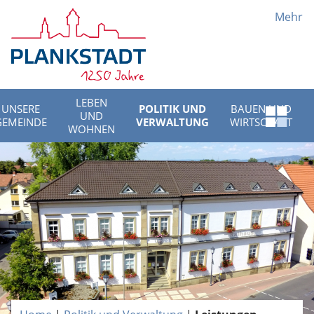
Mehr
LEBEN
UNSERE
POLITIK UND
BAUEN UND
UND
Schnell
GEMEINDE
VERWALTUNG
WIRTSCHAFT
WOHNEN
Menü
öffnen