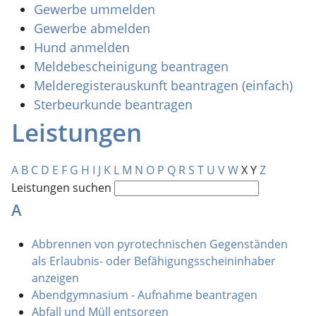
Gewerbe ummelden
Gewerbe abmelden
Hund anmelden
Meldebescheinigung beantragen
Melderegisterauskunft beantragen (einfach)
Sterbeurkunde beantragen
Leistungen
A
B
C
D
E
F
G
H
I
J
K
L
M
N
O
P
Q
R
S
T
U
V
W
X
Y
Z
Leistungen suchen
A
Abbrennen von pyrotechnischen Gegenständen
als Erlaubnis- oder Befähigungsscheininhaber
anzeigen
Abendgymnasium - Aufnahme beantragen
Abfall und Müll entsorgen