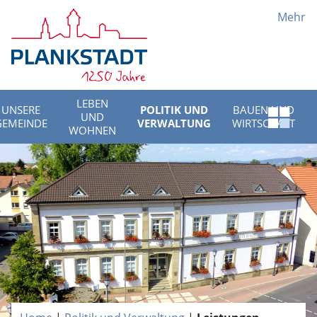
Mehr
LEBEN
UNSERE
POLITIK UND
BAUEN UND
UND
Schnell
GEMEINDE
VERWALTUNG
WIRTSCHAFT
WOHNEN
Menü
öffnen