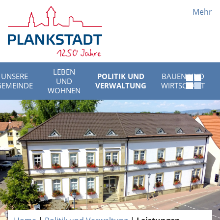
Mehr
LEBEN
UNSERE
POLITIK UND
BAUEN UND
UND
Schnell
GEMEINDE
VERWALTUNG
WIRTSCHAFT
WOHNEN
Menü
öffnen