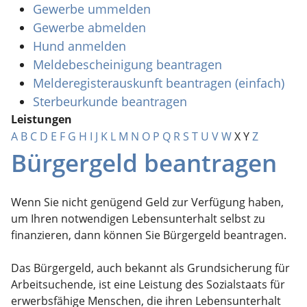
Gewerbe ummelden
Gewerbe abmelden
Hund anmelden
Meldebescheinigung beantragen
Melderegisterauskunft beantragen (einfach)
Sterbeurkunde beantragen
Leistungen
A
B
C
D
E
F
G
H
I
J
K
L
M
N
O
P
Q
R
S
T
U
V
W
X
Y
Z
Bürgergeld beantragen
Wenn Sie nicht genügend Geld zur Verfügung haben,
um Ihren notwendigen Lebensunterhalt selbst zu
finanzieren, dann können Sie Bürgergeld beantragen.
Das Bürgergeld, auch bekannt als Grundsicherung für
Arbeitsuchende, ist eine Leistung des Sozialstaats für
erwerbsfähige Menschen, die ihren Lebensunterhalt