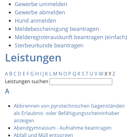
Gewerbe ummelden
Gewerbe abmelden
Hund anmelden
Meldebescheinigung beantragen
Melderegisterauskunft beantragen (einfach)
Sterbeurkunde beantragen
Leistungen
A
B
C
D
E
F
G
H
I
J
K
L
M
N
O
P
Q
R
S
T
U
V
W
X
Y
Z
Leistungen suchen
A
Abbrennen von pyrotechnischen Gegenständen
als Erlaubnis- oder Befähigungsscheininhaber
anzeigen
Abendgymnasium - Aufnahme beantragen
Abfall und Müll entsorgen