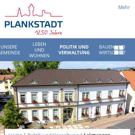
Mehr
LEBEN
UNSERE
POLITIK UND
BAUEN UND
UND
Schnell
GEMEINDE
VERWALTUNG
WIRTSCHAFT
WOHNEN
Menü
öffnen