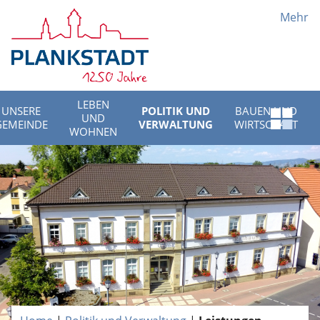
Mehr
LEBEN
UNSERE
POLITIK UND
BAUEN UND
UND
Schnell
GEMEINDE
VERWALTUNG
WIRTSCHAFT
WOHNEN
Menü
öffnen