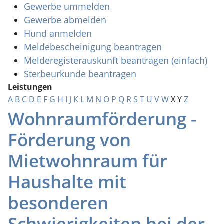
Gewerbe ummelden
Gewerbe abmelden
Hund anmelden
Meldebescheinigung beantragen
Melderegisterauskunft beantragen (einfach)
Sterbeurkunde beantragen
Leistungen
A
B
C
D
E
F
G
H
I
J
K
L
M
N
O
P
Q
R
S
T
U
V
W
X
Y
Z
Wohnraumförderung -
Förderung von
Mietwohnraum für
Haushalte mit
besonderen
Schwierigkeiten bei der