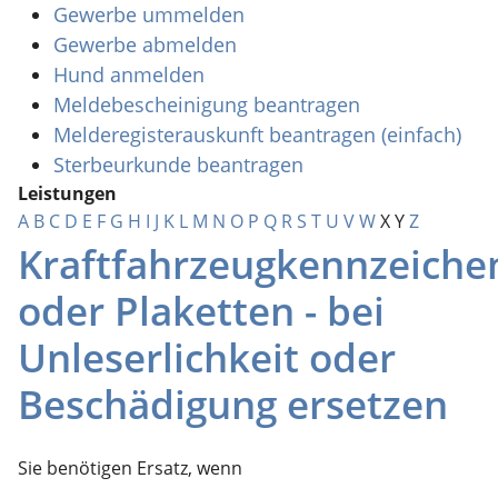
Gewerbe ummelden
Gewerbe abmelden
Hund anmelden
Meldebescheinigung beantragen
Melderegisterauskunft beantragen (einfach)
Sterbeurkunde beantragen
Leistungen
A
B
C
D
E
F
G
H
I
J
K
L
M
N
O
P
Q
R
S
T
U
V
W
X
Y
Z
Kraftfahrzeugkennzeiche
oder Plaketten - bei
Unleserlichkeit oder
Beschädigung ersetzen
Sie benötigen Ersatz, wenn