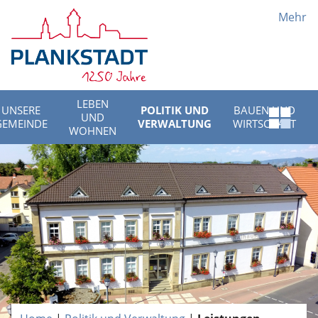
Mehr
LEBEN
UNSERE
POLITIK UND
BAUEN UND
UND
Schnell
GEMEINDE
VERWALTUNG
WIRTSCHAFT
WOHNEN
Menü
öffnen