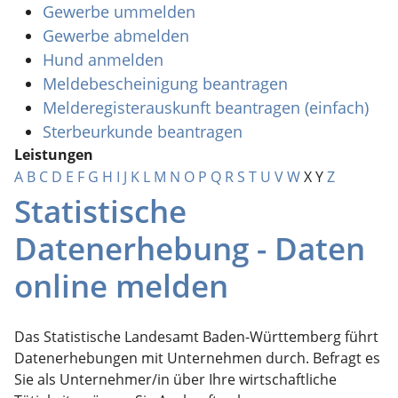
Gewerbe ummelden
Gewerbe abmelden
Hund anmelden
Meldebescheinigung beantragen
Melderegisterauskunft beantragen (einfach)
Sterbeurkunde beantragen
Leistungen
A
B
C
D
E
F
G
H
I
J
K
L
M
N
O
P
Q
R
S
T
U
V
W
X
Y
Z
Statistische
Datenerhebung - Daten
online melden
Das Statistische Landesamt Baden-Württemberg führt
Datenerhebungen mit Unternehmen durch. Befragt es
Sie als Unternehmer/in über Ihre wirtschaftliche