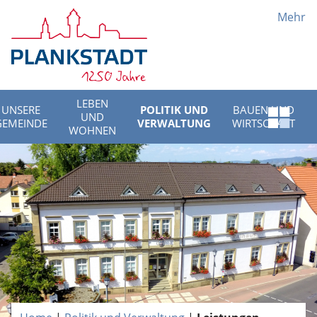
Mehr
LEBEN
UNSERE
POLITIK UND
BAUEN UND
UND
Schnell
GEMEINDE
VERWALTUNG
WIRTSCHAFT
WOHNEN
Menü
öffnen