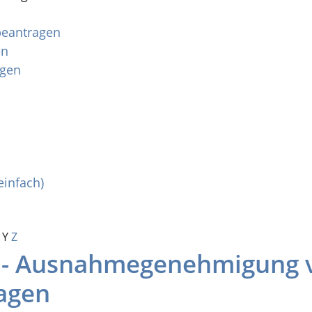
 beantragen
en
agen
einfach)
Y
Z
e - Ausnahmegenehmigung 
agen