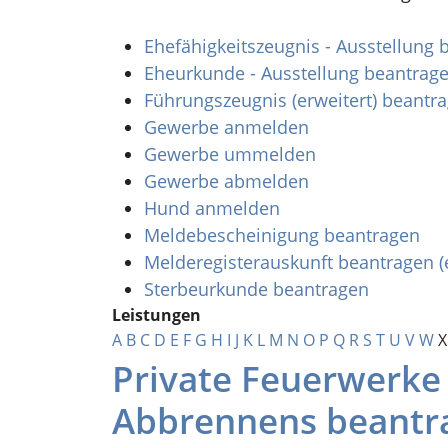
Ehefähigkeitszeugnis - Ausstellung
Eheurkunde - Ausstellung beantrag
Führungszeugnis (erweitert) beantr
Gewerbe anmelden
Gewerbe ummelden
Gewerbe abmelden
Hund anmelden
Meldebescheinigung beantragen
Melderegisterauskunft beantragen (
Sterbeurkunde beantragen
Leistungen
A
B
C
D
E
F
G
H
I
J
K
L
M
N
O
P
Q
R
S
T
U
V
W
X
Private Feuerwerk
Abbrennens beantr