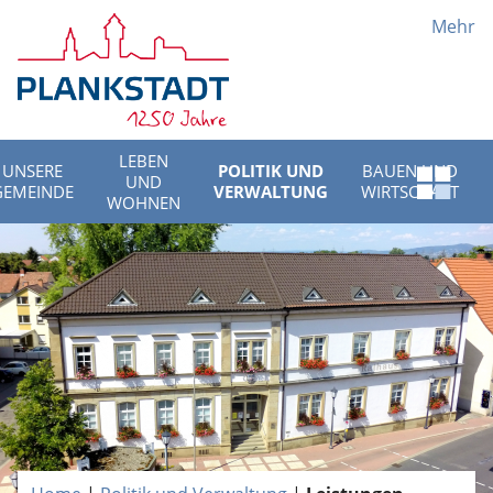
Mehr
LEBEN
UNSERE
POLITIK UND
BAUEN UND
UND
Schnell
GEMEINDE
VERWALTUNG
WIRTSCHAFT
WOHNEN
Menü
öffnen