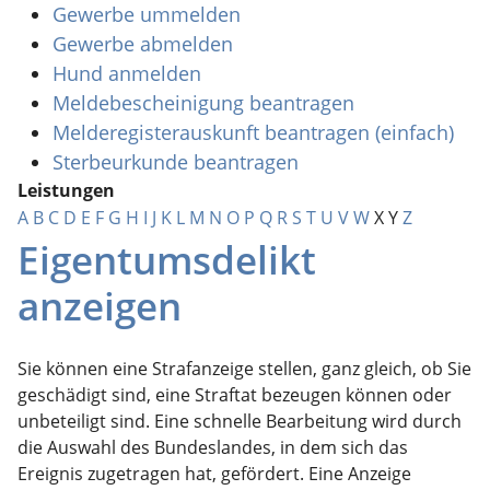
Gewerbe ummelden
Gewerbe abmelden
Hund anmelden
Meldebescheinigung beantragen
Melderegisterauskunft beantragen (einfach)
Sterbeurkunde beantragen
Leistungen
A
B
C
D
E
F
G
H
I
J
K
L
M
N
O
P
Q
R
S
T
U
V
W
X
Y
Z
Eigentumsdelikt
anzeigen
Sie können eine Strafanzeige stellen, ganz gleich, ob Sie
geschädigt sind, eine Straftat bezeugen können oder
unbeteiligt sind. Eine schnelle Bearbeitung wird durch
die Auswahl des Bundeslandes, in dem sich das
Ereignis zugetragen hat, gefördert. Eine Anzeige