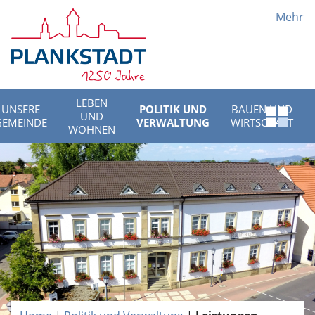
Mehr
LEBEN
UNSERE
POLITIK UND
BAUEN UND
UND
Schnell
GEMEINDE
VERWALTUNG
WIRTSCHAFT
WOHNEN
Menü
öffnen