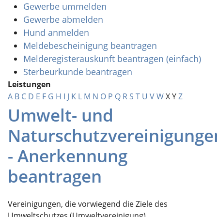
Gewerbe ummelden
Gewerbe abmelden
Hund anmelden
Meldebescheinigung beantragen
Melderegisterauskunft beantragen (einfach)
Sterbeurkunde beantragen
Leistungen
A
B
C
D
E
F
G
H
I
J
K
L
M
N
O
P
Q
R
S
T
U
V
W
X
Y
Z
Umwelt- und
Naturschutzvereinigunge
- Anerkennung
beantragen
Vereinigungen, die vorwiegend die Ziele des
Umweltschutzes (Umweltvereinigung)