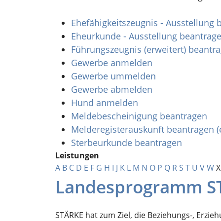
Ehefähigkeitszeugnis - Ausstellung
Eheurkunde - Ausstellung beantrag
Führungszeugnis (erweitert) beantr
Gewerbe anmelden
Gewerbe ummelden
Gewerbe abmelden
Hund anmelden
Meldebescheinigung beantragen
Melderegisterauskunft beantragen (
Sterbeurkunde beantragen
Leistungen
A
B
C
D
E
F
G
H
I
J
K
L
M
N
O
P
Q
R
S
T
U
V
W
X
Landesprogramm STÄ
STÄRKE hat zum Ziel, die Beziehungs-, Erzie