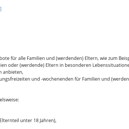
]
ote für alle Familien und (werdenden) Eltern, wie zum Beisp
ilien oder (werdende) Eltern in besonderen Lebenssituatio
n anbieten,
dungsfreizeiten und -wochenenden für Familien und (werde
elsweise:
lternteil unter 18 Jahren),