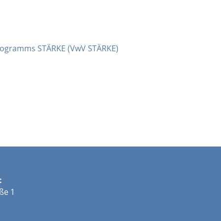
 Programms STÄRKE (VwV STÄRKE)
:
ße 1