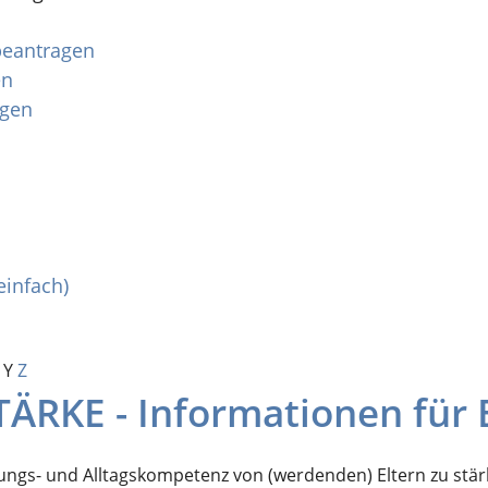
 beantragen
en
agen
einfach)
Y
Z
RKE - Informationen für E
hungs- und Alltagskompetenz von (werdenden) Eltern zu stärk