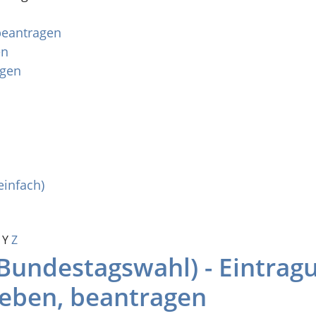
 beantragen
en
agen
einfach)
Y
Z
(Bundestagswahl) - Eintrag
leben, beantragen