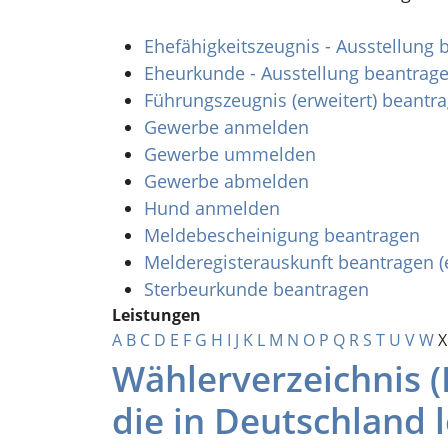
Ehefähigkeitszeugnis - Ausstellung
Eheurkunde - Ausstellung beantrag
Führungszeugnis (erweitert) beantr
Gewerbe anmelden
Gewerbe ummelden
Gewerbe abmelden
Hund anmelden
Meldebescheinigung beantragen
Melderegisterauskunft beantragen (
Sterbeurkunde beantragen
Leistungen
A
B
C
D
E
F
G
H
I
J
K
L
M
N
O
P
Q
R
S
T
U
V
W
X
Wählerverzeichnis 
die in Deutschland 