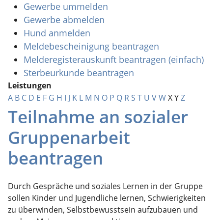
Gewerbe ummelden
Gewerbe abmelden
Hund anmelden
Meldebescheinigung beantragen
Melderegisterauskunft beantragen (einfach)
Sterbeurkunde beantragen
Leistungen
A
B
C
D
E
F
G
H
I
J
K
L
M
N
O
P
Q
R
S
T
U
V
W
X
Y
Z
Teilnahme an sozialer
Gruppenarbeit
beantragen
Durch Gespräche und soziales Lernen in der Gruppe
sollen Kinder und Jugendliche lernen, Schwierigkeiten
zu überwinden, Selbstbewusstsein aufzubauen und