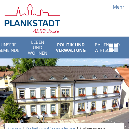
Mehr
LEBEN
UNSERE
POLITIK UND
BAUEN UND
UND
Schnell
GEMEINDE
VERWALTUNG
WIRTSCHAFT
WOHNEN
Menü
öffnen