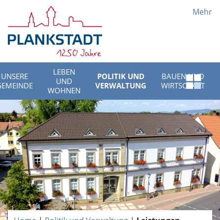
Mehr
LEBEN
UNSERE
POLITIK UND
BAUEN UND
UND
Schnell
GEMEINDE
VERWALTUNG
WIRTSCHAFT
WOHNEN
Menü
öffnen