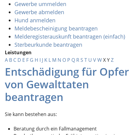
Gewerbe ummelden
Gewerbe abmelden
Hund anmelden
Meldebescheinigung beantragen
Melderegisterauskunft beantragen (einfach)
Sterbeurkunde beantragen
Leistungen
A
B
C
D
E
F
G
H
I
J
K
L
M
N
O
P
Q
R
S
T
U
V
W
X
Y
Z
Entschädigung für Opfer
von Gewalttaten
beantragen
Sie kann bestehen aus:
Beratung durch ein Fallmanagement