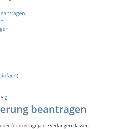
 beantragen
en
agen
einfach)
Y
Z
ngerung beantragen
oder für drei Jagdjahre verlängern lassen.