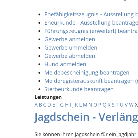
Ehefähigkeitszeugnis - Ausstellung
Eheurkunde - Ausstellung beantrag
Führungszeugnis (erweitert) beantr
Gewerbe anmelden
Gewerbe ummelden
Gewerbe abmelden
Hund anmelden
Meldebescheinigung beantragen
Melderegisterauskunft beantragen (
Sterbeurkunde beantragen
Leistungen
A
B
C
D
E
F
G
H
I
J
K
L
M
N
O
P
Q
R
S
T
U
V
W
X
Jagdschein - Verlä
Sie können Ihren Jagdschein für ein Jagdjahr 