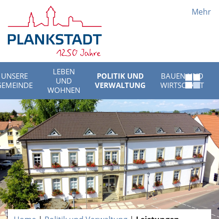
Mehr
LEBEN
UNSERE
POLITIK UND
BAUEN UND
UND
Schnell
GEMEINDE
VERWALTUNG
WIRTSCHAFT
WOHNEN
Menü
öffnen