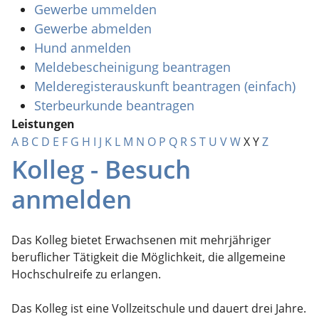
Gewerbe ummelden
Gewerbe abmelden
Hund anmelden
Meldebescheinigung beantragen
Melderegisterauskunft beantragen (einfach)
Sterbeurkunde beantragen
Leistungen
A
B
C
D
E
F
G
H
I
J
K
L
M
N
O
P
Q
R
S
T
U
V
W
X
Y
Z
Kolleg - Besuch
anmelden
Das Kolleg bietet Erwachsenen mit mehrjähriger
beruflicher Tätigkeit die Möglichkeit, die allgemeine
Hochschulreife zu erlangen.
Das Kolleg ist eine Vollzeitschule und dauert drei Jahre.