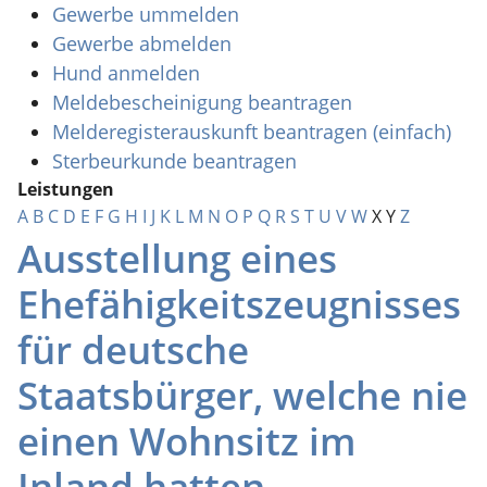
Gewerbe ummelden
Gewerbe abmelden
Hund anmelden
Meldebescheinigung beantragen
Melderegisterauskunft beantragen (einfach)
Sterbeurkunde beantragen
Leistungen
A
B
C
D
E
F
G
H
I
J
K
L
M
N
O
P
Q
R
S
T
U
V
W
X
Y
Z
Ausstellung eines
Ehefähigkeitszeugnisses
für deutsche
Staatsbürger, welche nie
einen Wohnsitz im
Inland hatten