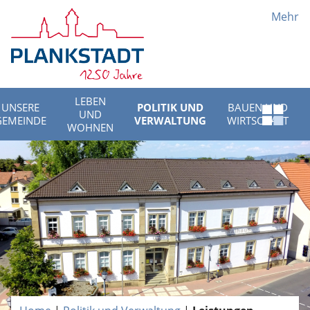
Mehr
LEBEN
UNSERE
POLITIK UND
BAUEN UND
UND
Schnell
GEMEINDE
VERWALTUNG
WIRTSCHAFT
WOHNEN
Menü
öffnen