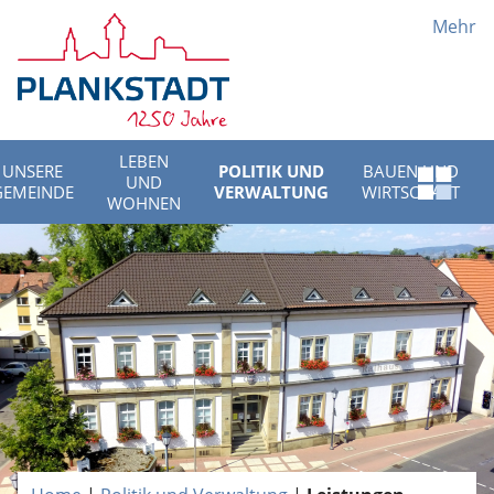
Mehr
LEBEN
UNSERE
POLITIK UND
BAUEN UND
UND
Schnell
GEMEINDE
VERWALTUNG
WIRTSCHAFT
WOHNEN
Menü
öffnen