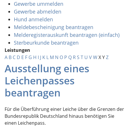
Gewerbe ummelden
Gewerbe abmelden
Hund anmelden
Meldebescheinigung beantragen
Melderegisterauskunft beantragen (einfach)
Sterbeurkunde beantragen
Leistungen
A
B
C
D
E
F
G
H
I
J
K
L
M
N
O
P
Q
R
S
T
U
V
W
X
Y
Z
Ausstellung eines
Leichenpasses
beantragen
Für die Überführung einer Leiche über die Grenzen der
Bundesrepublik Deutschland hinaus benötigen Sie
einen Leichenpass.