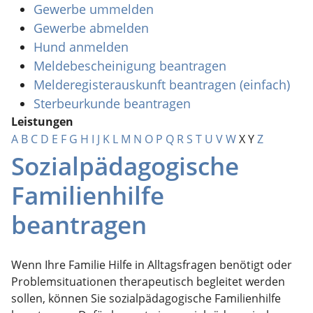
Gewerbe ummelden
Gewerbe abmelden
Hund anmelden
Meldebescheinigung beantragen
Melderegisterauskunft beantragen (einfach)
Sterbeurkunde beantragen
Leistungen
A
B
C
D
E
F
G
H
I
J
K
L
M
N
O
P
Q
R
S
T
U
V
W
X
Y
Z
Sozialpädagogische
Familienhilfe
beantragen
Wenn Ihre Familie Hilfe in Alltagsfragen benötigt oder
Problemsituationen therapeutisch begleitet werden
sollen, können Sie
sozialpädagogische Familienhilfe