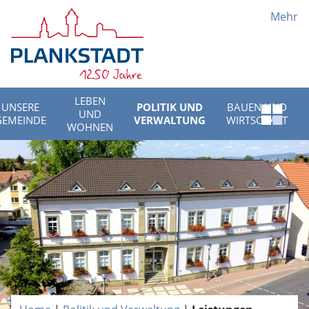
Mehr
LEBEN
UNSERE
POLITIK UND
BAUEN UND
UND
Schnell
GEMEINDE
VERWALTUNG
WIRTSCHAFT
WOHNEN
Menü
öffnen