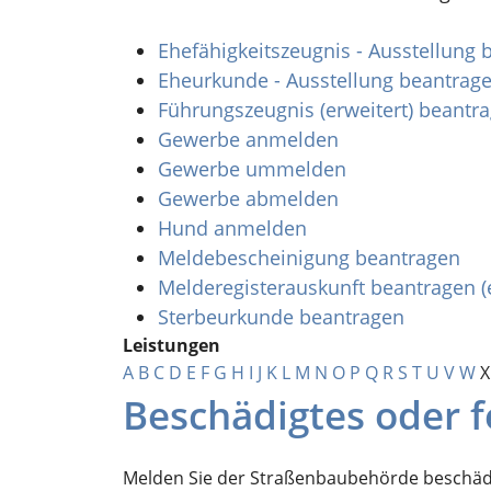
Ehefähigkeitszeugnis - Ausstellung
Eheurkunde - Ausstellung beantrag
Führungszeugnis (erweitert) beantr
Gewerbe anmelden
Gewerbe ummelden
Gewerbe abmelden
Hund anmelden
Meldebescheinigung beantragen
Melderegisterauskunft beantragen (
Sterbeurkunde beantragen
Leistungen
A
B
C
D
E
F
G
H
I
J
K
L
M
N
O
P
Q
R
S
T
U
V
W
X
Beschädigtes oder 
Melden Sie der Straßenbaubehörde beschädi