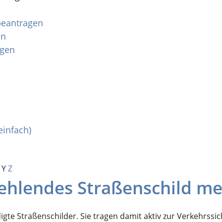
 beantragen
en
agen
einfach)
Y
Z
fehlendes Straßenschild m
gte Straßenschilder.
Sie tragen damit aktiv zur Verkehrssi