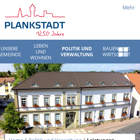
Mehr
LEBEN
UNSERE
POLITIK UND
BAUEN UND
UND
Schnell
GEMEINDE
VERWALTUNG
WIRTSCHAFT
WOHNEN
Menü
öffnen