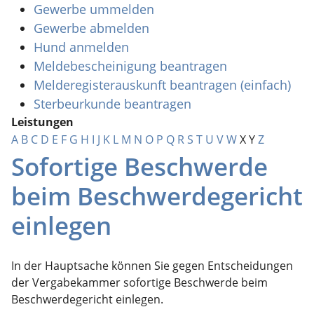
Gewerbe ummelden
Gewerbe abmelden
Hund anmelden
Meldebescheinigung beantragen
Melderegisterauskunft beantragen (einfach)
Sterbeurkunde beantragen
Leistungen
A
B
C
D
E
F
G
H
I
J
K
L
M
N
O
P
Q
R
S
T
U
V
W
X
Y
Z
Sofortige Beschwerde
beim Beschwerdegericht
einlegen
In der Hauptsache können Sie gegen Entscheidungen
der Vergabekammer sofortige Beschwerde beim
Beschwerdegericht einlegen.