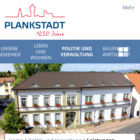
Mehr
LEBEN
UNSERE
POLITIK UND
BAUEN UND
UND
Schnell
GEMEINDE
VERWALTUNG
WIRTSCHAFT
WOHNEN
Menü
öffnen