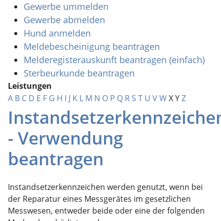
Gewerbe ummelden
Gewerbe abmelden
Hund anmelden
Meldebescheinigung beantragen
Melderegisterauskunft beantragen (einfach)
Sterbeurkunde beantragen
Leistungen
A
B
C
D
E
F
G
H
I
J
K
L
M
N
O
P
Q
R
S
T
U
V
W
X
Y
Z
Instandsetzerkennzeiche
- Verwendung
beantragen
Instandsetzerkennzeichen werden genutzt, wenn bei
der Reparatur eines Messgerätes im gesetzlichen
Messwesen, entweder beide oder eine der folgenden