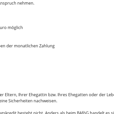
 Anspruch nehmen.
Euro möglich
eben der monatlichen Zahlung
rer
Eltern,
Ihrer
Ehegattin bzw.
Ihres
Ehegatten oder der Leb
keine Sicherheiten nachweisen.
gskredit besteht nicht. Anders als beim BAföG handelt es