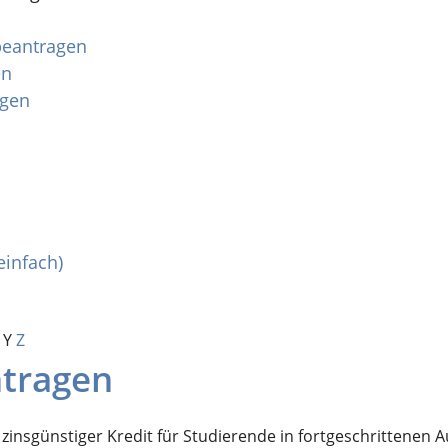
 beantragen
en
agen
einfach)
Y
Z
ntragen
er, zinsgünstiger Kredit für Studierende in fortgeschrittene