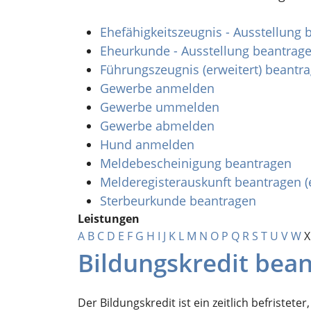
Ehefähigkeitszeugnis - Ausstellung
Eheurkunde - Ausstellung beantrag
Führungszeugnis (erweitert) beantr
Gewerbe anmelden
Gewerbe ummelden
Gewerbe abmelden
Hund anmelden
Meldebescheinigung beantragen
Melderegisterauskunft beantragen (
Sterbeurkunde beantragen
Leistungen
A
B
C
D
E
F
G
H
I
J
K
L
M
N
O
P
Q
R
S
T
U
V
W
X
Bildungskredit bea
Der Bildungskredit ist ein zeitlich befristet