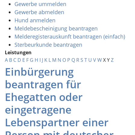
Gewerbe ummelden
Gewerbe abmelden
Hund anmelden
Meldebescheinigung beantragen
Melderegisterauskunft beantragen (einfach)
Sterbeurkunde beantragen
Leistungen
A
B
C
D
E
F
G
H
I
J
K
L
M
N
O
P
Q
R
S
T
U
V
W
X
Y
Z
Einbürgerung
beantragen für
Ehegatten oder
eingetragene
Lebenspartner einer
Person mit deutscher