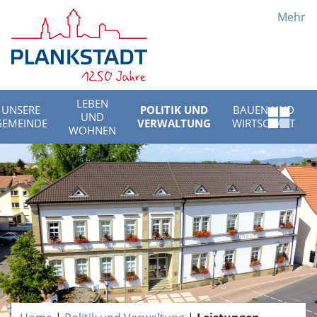
Mehr
LEBEN
UNSERE
POLITIK UND
BAUEN UND
UND
Schnell
GEMEINDE
VERWALTUNG
WIRTSCHAFT
WOHNEN
Menü
öffnen