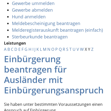
Gewerbe ummelden
Gewerbe abmelden
Hund anmelden
Meldebescheinigung beantragen
Melderegisterauskunft beantragen (einfach)
Sterbeurkunde beantragen
Leistungen
A
B
C
D
E
F
G
H
I
J
K
L
M
N
O
P
Q
R
S
T
U
V
W
X
Y
Z
Einbürgerung
beantragen für
Ausländer mit
Einbürgerungsanspruch
Sie haben unter bestimmten Voraussetzungen einen
Anspruch auf Einbürgerung.