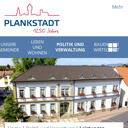
Mehr
LEBEN
UNSERE
POLITIK UND
BAUEN UND
UND
Schnell
GEMEINDE
VERWALTUNG
WIRTSCHAFT
WOHNEN
Menü
öffnen