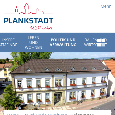
Mehr
LEBEN
UNSERE
POLITIK UND
BAUEN UND
UND
Schnell
GEMEINDE
VERWALTUNG
WIRTSCHAFT
WOHNEN
Menü
öffnen