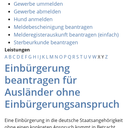
Gewerbe ummelden
Gewerbe abmelden
Hund anmelden
Meldebescheinigung beantragen
Melderegisterauskunft beantragen (einfach)
Sterbeurkunde beantragen
Leistungen
A
B
C
D
E
F
G
H
I
J
K
L
M
N
O
P
Q
R
S
T
U
V
W
X
Y
Z
Einbürgerung
beantragen für
Ausländer ohne
Einbürgerungsanspruch
Eine Einbürgerung in die deutsche Staatsangehörigkeit
ohne einen konkreten Anspruch kommt in Betracht,