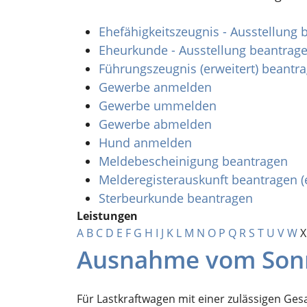
Ehefähigkeitszeugnis - Ausstellung
Eheurkunde - Ausstellung beantrag
Führungszeugnis (erweitert) beantr
Gewerbe anmelden
Gewerbe ummelden
Gewerbe abmelden
Hund anmelden
Meldebescheinigung beantragen
Melderegisterauskunft beantragen (
Sterbeurkunde beantragen
Leistungen
A
B
C
D
E
F
G
H
I
J
K
L
M
N
O
P
Q
R
S
T
U
V
W
X
Ausnahme vom Sonn-
Für
Lastkraftwagen
mit einer zulässigen Ges