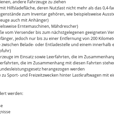
ienen, andere Fahrzeuge zu ziehen
 Hilfsladefläche, deren Nutzlast nicht mehr als das 0,4-f
genstände zum Inventar gehören, wie beispielsweise Ausste
rzeuge auch mit Anhänger)
ielsweise Erntemaschinen, Mähdrescher)
aße vom Versender bis zum nächstgelegenen geeigneten V
änger, jedoch nur bis zu einer Entfernung von 200 Kilomet
 zwischen Belade- oder Entladestelle und einem innerhalb
bfuhr)
rzeuge im Einsatz sowie Leerfahrten, die im Zusammenhang
eerfahrten, die im Zusammenhang mit diesen Fahrten stehe
Bundesleistungsgesetz herangezogen werden
 Sport- und Freizeitzwecken hinter Lastkraftwagen mit ei
ert werden:
se
gnisse