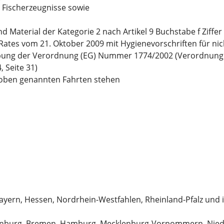
e Fischerzeugnisse sowie
und Material der Kategorie 2 nach Artikel 9 Buchstabe f Zif
ates vom 21. Oktober 2009 mit Hygienevorschriften für ni
bung der Verordnung (EG) Nummer 1774/2002 (Verordnung ü
, Seite 31)
oben genannten Fahrten stehen
yern, Hessen, Nordrhein-Westfahlen, Rheinland-Pfalz und 
denburg, Bremen, Hamburg, Mecklenburg-Vorpommern, Niede