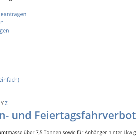
 beantragen
en
agen
einfach)
Y
Z
 und Feiertagsfahrverbot
amtmasse über 7,5 Tonnen sowie für Anhänger hinter Lkw gi