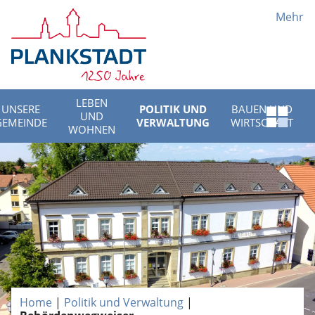
Mehr
LEBEN
UNSERE
POLITIK UND
BAUEN UND
UND
Schnell
GEMEINDE
VERWALTUNG
WIRTSCHAFT
WOHNEN
Menü
öffnen
Home
|
Politik und Verwaltung
|