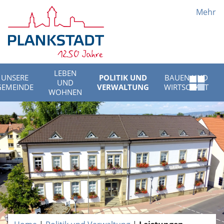
Mehr
LEBEN
UNSERE
POLITIK UND
BAUEN UND
UND
Schnell
GEMEINDE
VERWALTUNG
WIRTSCHAFT
WOHNEN
Menü
öffnen