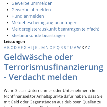
Gewerbe ummelden
Gewerbe abmelden
Hund anmelden
Meldebescheinigung beantragen
Melderegisterauskunft beantragen (einfach)
Sterbeurkunde beantragen
Leistungen
A
B
C
D
E
F
G
H
I
J
K
L
M
N
O
P
Q
R
S
T
U
V
W
X
Y
Z
Geldwäsche oder
Terrorismusfinanzierung
- Verdacht melden
Wenn Sie als Unternehmer oder Unternehmerin im
Nichtfinanzsektor Anhaltspunkte dafür haben, dass Sie
mit Geld oder Gegenständen aus dubiosen Quellen zu