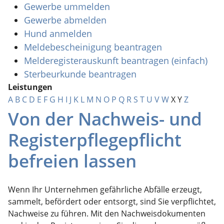
Gewerbe ummelden
Gewerbe abmelden
Hund anmelden
Meldebescheinigung beantragen
Melderegisterauskunft beantragen (einfach)
Sterbeurkunde beantragen
Leistungen
A
B
C
D
E
F
G
H
I
J
K
L
M
N
O
P
Q
R
S
T
U
V
W
X
Y
Z
Von der Nachweis- und
Registerpflegepflicht
befreien lassen
Wenn Ihr Unternehmen gefährliche Abfälle erzeugt,
sammelt, befördert oder entsorgt, sind Sie verpflichtet,
Nachweise zu führen. Mit den Nachweisdokumenten