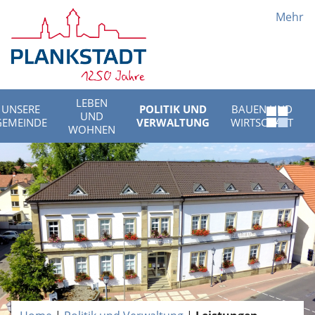
Mehr
LEBEN
UNSERE
POLITIK UND
BAUEN UND
UND
Schnell
GEMEINDE
VERWALTUNG
WIRTSCHAFT
WOHNEN
Menü
öffnen