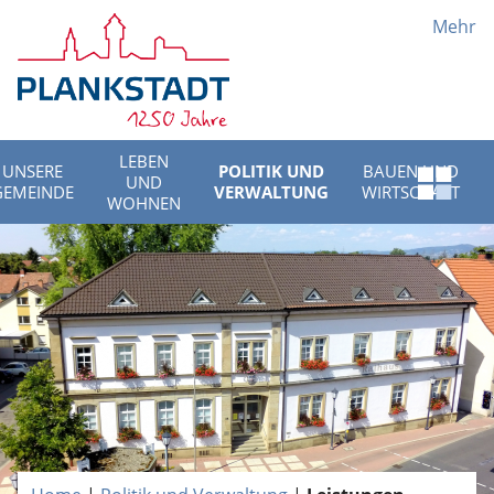
Mehr
LEBEN
UNSERE
POLITIK UND
BAUEN UND
UND
Schnell
GEMEINDE
VERWALTUNG
WIRTSCHAFT
WOHNEN
Menü
öffnen