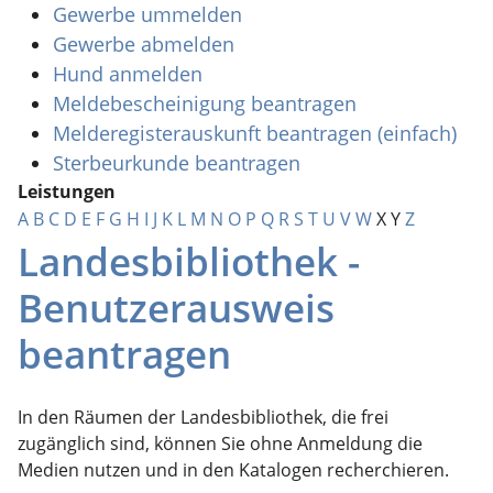
Gewerbe ummelden
Gewerbe abmelden
Hund anmelden
Meldebescheinigung beantragen
Melderegisterauskunft beantragen (einfach)
Sterbeurkunde beantragen
Leistungen
A
B
C
D
E
F
G
H
I
J
K
L
M
N
O
P
Q
R
S
T
U
V
W
X
Y
Z
Landesbibliothek -
Benutzerausweis
beantragen
In den Räumen der Landesbibliothek, die frei
zugänglich sind, können Sie ohne Anmeldung die
Medien nutzen und in den Katalogen recherchieren.