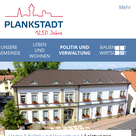
Mehr
LEBEN
UNSERE
POLITIK UND
BAUEN UND
UND
Schnell
GEMEINDE
VERWALTUNG
WIRTSCHAFT
WOHNEN
Menü
öffnen