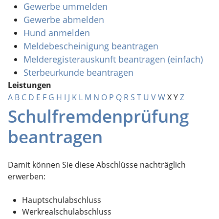
Gewerbe ummelden
Gewerbe abmelden
Hund anmelden
Meldebescheinigung beantragen
Melderegisterauskunft beantragen (einfach)
Sterbeurkunde beantragen
Leistungen
A
B
C
D
E
F
G
H
I
J
K
L
M
N
O
P
Q
R
S
T
U
V
W
X
Y
Z
Schulfremdenprüfung
beantragen
Damit können Sie diese Abschlüsse nachträglich
erwerben:
Hauptschulabschluss
Werkrealschulabschluss