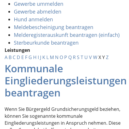
Gewerbe ummelden
Gewerbe abmelden
Hund anmelden
Meldebescheinigung beantragen
Melderegisterauskunft beantragen (einfach)
Sterbeurkunde beantragen
Leistungen
A
B
C
D
E
F
G
H
I
J
K
L
M
N
O
P
Q
R
S
T
U
V
W
X
Y
Z
Kommunale
Eingliederungsleistungen
beantragen
Wenn Sie
Bürgergeld
Grundsicherungsgeld
beziehen,
können Sie sogenannte kommunale
Eingliederungsleistungen in Anspruch nehmen. Diese