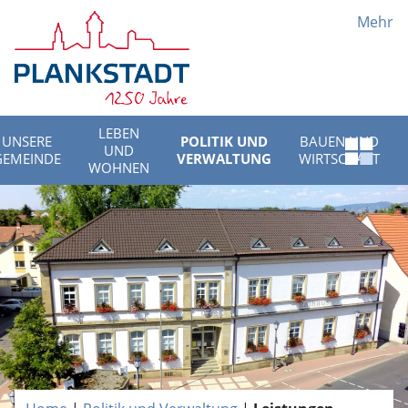
Mehr
LEBEN
UNSERE
POLITIK UND
BAUEN UND
UND
Schnell
GEMEINDE
VERWALTUNG
WIRTSCHAFT
WOHNEN
Menü
öffnen