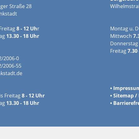
ger Straße 28
Wilhelmstra
nkstadt
Freitag
8 - 12 Uh
r
Montag u. D
tag
13.30 - 18 Uhr
Mittwoch
7.
Donnerstag
Freitag
7.30 
02/2006-0
2/2006-55
kstadt.de
•
Impressu
s Freitag
8 - 12 Uhr
•
Sitemap / 
ag
13.30 - 18 Uhr
•
Barrierefr