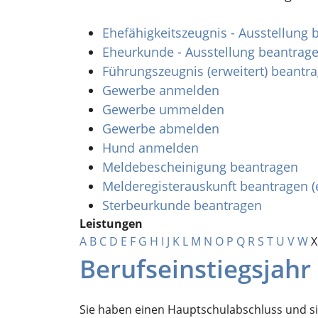
Ehefähigkeitszeugnis - Ausstellung
Eheurkunde - Ausstellung beantrag
Führungszeugnis (erweitert) beantr
Gewerbe anmelden
Gewerbe ummelden
Gewerbe abmelden
Hund anmelden
Meldebescheinigung beantragen
Melderegisterauskunft beantragen (
Sterbeurkunde beantragen
Leistungen
A
B
C
D
E
F
G
H
I
J
K
L
M
N
O
P
Q
R
S
T
U
V
W
X
Berufseinstiegsjahr
Sie haben einen Hauptschulabschluss und si