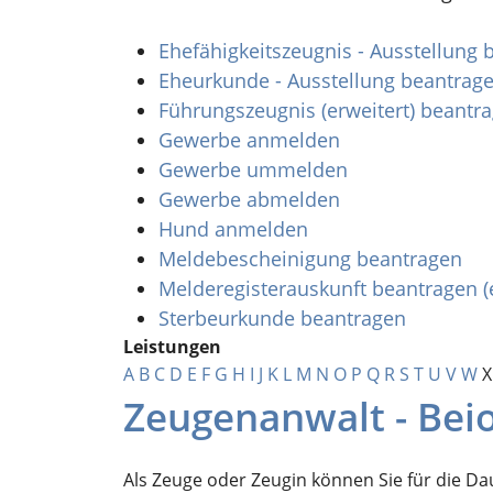
Ehefähigkeitszeugnis - Ausstellung
Eheurkunde - Ausstellung beantrag
Führungszeugnis (erweitert) beantr
Gewerbe anmelden
Gewerbe ummelden
Gewerbe abmelden
Hund anmelden
Meldebescheinigung beantragen
Melderegisterauskunft beantragen (
Sterbeurkunde beantragen
Leistungen
A
B
C
D
E
F
G
H
I
J
K
L
M
N
O
P
Q
R
S
T
U
V
W
X
Zeugenanwalt - Bei
Als Zeuge oder Zeugin können Sie für die D