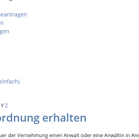
 beantragen
en
agen
einfach)
Y
Z
ordnung erhalten
auer der Vernehmung einen Anwalt oder eine Anwältin in An