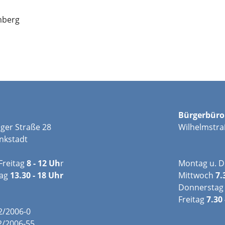
mberg
Bürgerbüro
ger Straße 28
Wilhelmstra
nkstadt
Freitag
8 - 12 Uh
r
Montag u. D
tag
13.30 - 18 Uhr
Mittwoch
7.
Donnerstag
Freitag
7.30 
02/2006-0
2/2006-55