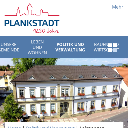
Mehr
LEBEN
UNSERE
POLITIK UND
BAUEN UND
UND
Schnell
GEMEINDE
VERWALTUNG
WIRTSCHAFT
WOHNEN
Menü
öffnen