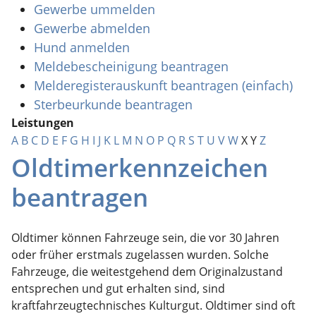
Gewerbe ummelden
Gewerbe abmelden
Hund anmelden
Meldebescheinigung beantragen
Melderegisterauskunft beantragen (einfach)
Sterbeurkunde beantragen
Leistungen
A
B
C
D
E
F
G
H
I
J
K
L
M
N
O
P
Q
R
S
T
U
V
W
X
Y
Z
Oldtimerkennzeichen
beantragen
Oldtimer können Fahrzeuge sein, die vor 30 Jahren
oder früher erstmals zugelassen wurden. Solche
Fahrzeuge, die weitestgehend dem Originalzustand
entsprechen und gut erhalten sind, sind
kraftfahrzeugtechnisches Kulturgut. Oldtimer sind oft