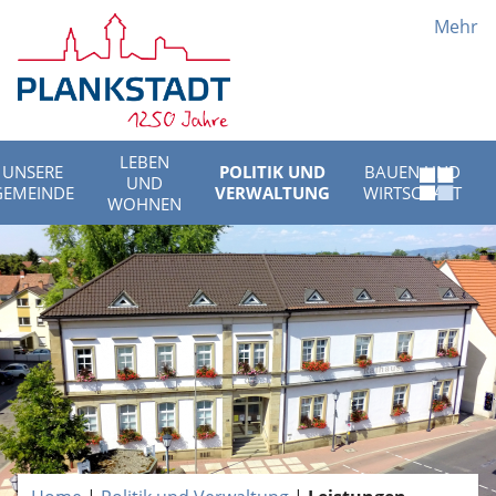
Mehr
LEBEN
UNSERE
POLITIK UND
BAUEN UND
UND
Schnell
GEMEINDE
VERWALTUNG
WIRTSCHAFT
WOHNEN
Menü
öffnen