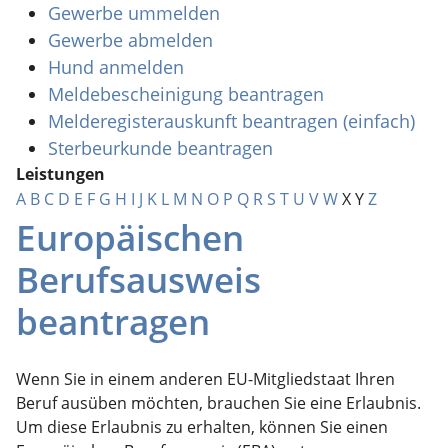
Gewerbe ummelden
Gewerbe abmelden
Hund anmelden
Meldebescheinigung beantragen
Melderegisterauskunft beantragen (einfach)
Sterbeurkunde beantragen
Leistungen
A
B
C
D
E
F
G
H
I
J
K
L
M
N
O
P
Q
R
S
T
U
V
W
X
Y
Z
Europäischen
Berufsausweis
beantragen
Wenn Sie in einem anderen EU-Mitgliedstaat Ihren
Beruf ausüben möchten, brauchen Sie eine Erlaubnis.
Um diese Erlaubnis zu erhalten, können Sie einen