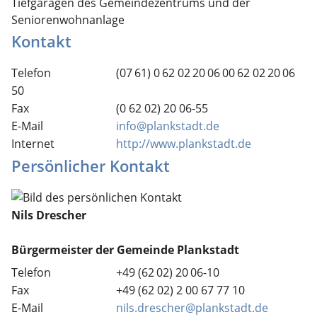
Tiefgaragen des Gemeindezentrums und der
Seniorenwohnanlage
Kontakt
Telefon
(07
61) 0
62
02
20
06
00
62
02
20
06
50
Fax
(0
62
02) 20
06-55
E-Mail
info@plankstadt.de
Internet
http://www.plankstadt.de
Persönlicher Kontakt
Nils
Drescher
Bürgermeister der Gemeinde Plankstadt
Telefon
+49 (62
02) 20
06-10
Fax
+49 (62
02) 2
00
67
77
10
E-Mail
nils.drescher@plankstadt.de