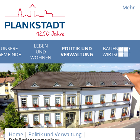
Mehr
LEBEN
UNSERE
POLITIK UND
BAUEN UND
UND
Schnell
GEMEINDE
VERWALTUNG
WIRTSCHAFT
WOHNEN
Menü
öffnen
Home
|
Politik und Verwaltung
|