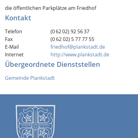
die öffentlichen Parkplätze am Friedhof
Kontakt
Telefon
(0
62
02) 92
56
37
Fax
(0
62
02) 5
77
77
55
E-Mail
friedhof@plankstadt.de
Internet
http://www.plankstadt.de
Übergeordnete Dienststellen
Gemeinde Plankstadt