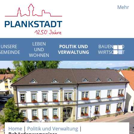
Mehr
LEBEN
UNSERE
POLITIK UND
BAUEN UND
UND
Schnell
GEMEINDE
VERWALTUNG
WIRTSCHAFT
WOHNEN
Menü
öffnen
Home
|
Politik und Verwaltung
|