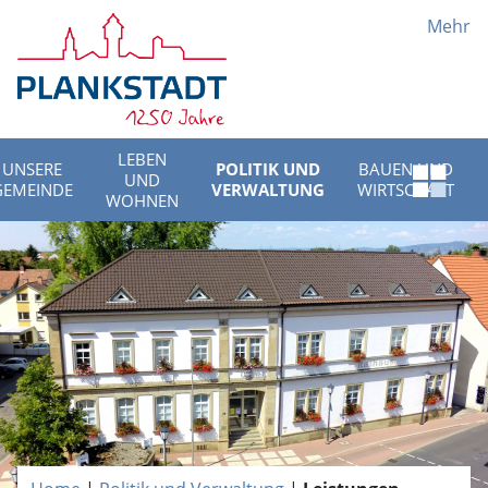
Mehr
LEBEN
UNSERE
POLITIK UND
BAUEN UND
UND
Schnell
GEMEINDE
VERWALTUNG
WIRTSCHAFT
WOHNEN
Menü
öffnen