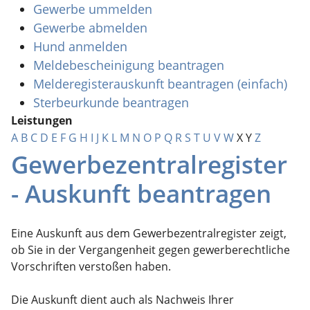
Gewerbe ummelden
Gewerbe abmelden
Hund anmelden
Meldebescheinigung beantragen
Melderegisterauskunft beantragen (einfach)
Sterbeurkunde beantragen
Leistungen
A
B
C
D
E
F
G
H
I
J
K
L
M
N
O
P
Q
R
S
T
U
V
W
X
Y
Z
Gewerbezentralregister
- Auskunft beantragen
Eine Auskunft aus dem Gewerbezentralregister zeigt,
ob Sie in der Vergangenheit gegen gewerberechtliche
Vorschriften verstoßen haben.
Die Auskunft dient auch als Nachweis Ihrer