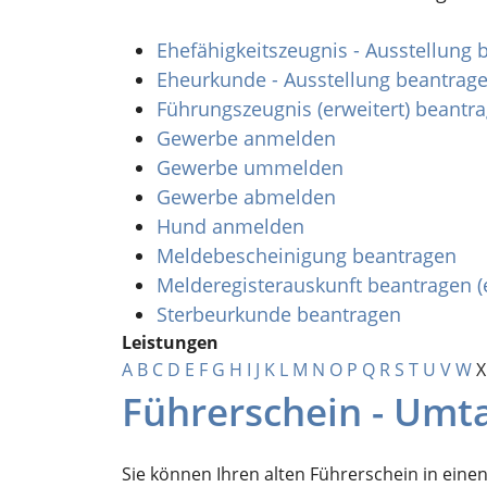
Ehefähigkeitszeugnis - Ausstellung
Eheurkunde - Ausstellung beantrag
Führungszeugnis (erweitert) beantr
Gewerbe anmelden
Gewerbe ummelden
Gewerbe abmelden
Hund anmelden
Meldebescheinigung beantragen
Melderegisterauskunft beantragen (
Sterbeurkunde beantragen
Leistungen
A
B
C
D
E
F
G
H
I
J
K
L
M
N
O
P
Q
R
S
T
U
V
W
X
Führerschein - Umt
Sie können Ihren alten Führerschein in eine