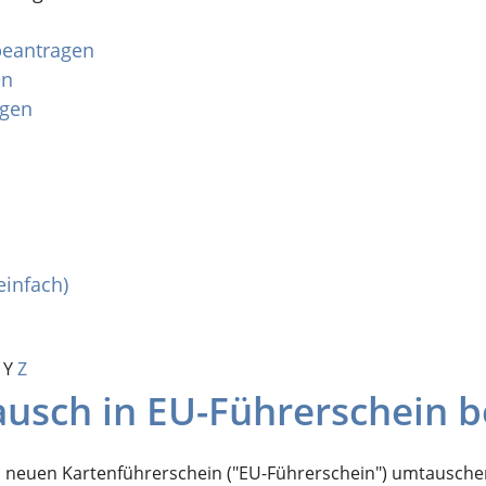
 beantragen
en
agen
einfach)
Y
Z
ausch in EU-Führerschein 
n neuen Kartenführerschein ("EU-Führerschein") umtauschen