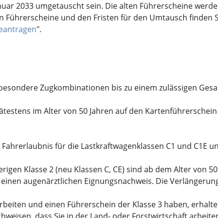
nuar 2033 umgetauscht sein. Die alten Führerscheine werde
n Führerscheine und den Fristen für den Umtausch finden Si
beantragen
".
ür besondere Zugkombinationen bis zu einem zulässigen Ges
ätestens im Alter von 50 Jahren auf den Kartenführerschei
 Fahrerlaubnis für die Lastkraftwagenklassen C1 und C1E u
rigen Klasse 2 (neu Klassen C, CE) sind ab dem Alter von 50
einen augenärztlichen Eignungsnachweis. Die Verlängerung gi
arbeiten und einen Führerschein der Klasse 3 haben, erhal
hweisen, dass Sie in der Land- oder Forstwirtschaft arbeite