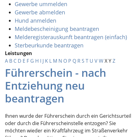
Gewerbe ummelden
Gewerbe abmelden
Hund anmelden
Meldebescheinigung beantragen
Melderegisterauskunft beantragen (einfach)
Sterbeurkunde beantragen
Leistungen
A
B
C
D
E
F
G
H
I
J
K
L
M
N
O
P
Q
R
S
T
U
V
W
X
Y
Z
Führerschein - nach
Entziehung neu
beantragen
Ihnen wurde der Führerschein durch ein Gerichtsurteil
oder durch die Führerscheinstelle entzogen? Sie
möchten wieder ein Kraftfahrzeug im Straßenverkehr