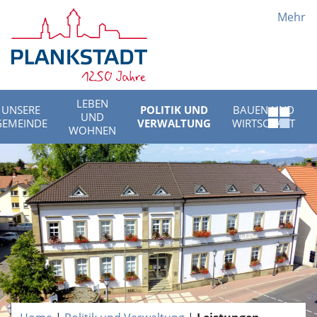
Mehr
LEBEN
UNSERE
POLITIK UND
BAUEN UND
UND
Schnell
GEMEINDE
VERWALTUNG
WIRTSCHAFT
WOHNEN
Menü
öffnen