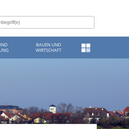
 UND
BAUEN UND
Schnellzugriff-
TUNG
WIRTSCHAFT
Menü
öffnen