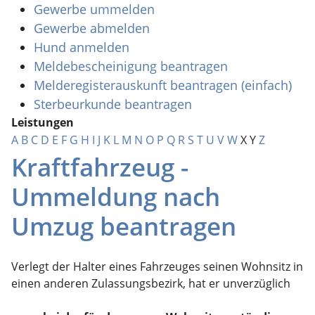
Gewerbe ummelden
Gewerbe abmelden
Hund anmelden
Meldebescheinigung beantragen
Melderegisterauskunft beantragen (einfach)
Sterbeurkunde beantragen
Leistungen
A
B
C
D
E
F
G
H
I
J
K
L
M
N
O
P
Q
R
S
T
U
V
W
X
Y
Z
Kraftfahrzeug -
Ummeldung nach
Umzug beantragen
Verlegt der Halter eines Fahrzeuges seinen Wohnsitz in
einen anderen Zulassungsbezirk, hat er unverzüglich