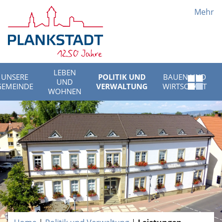
Mehr
LEBEN
UNSERE
POLITIK UND
BAUEN UND
UND
Schnell
GEMEINDE
VERWALTUNG
WIRTSCHAFT
WOHNEN
Menü
öffnen