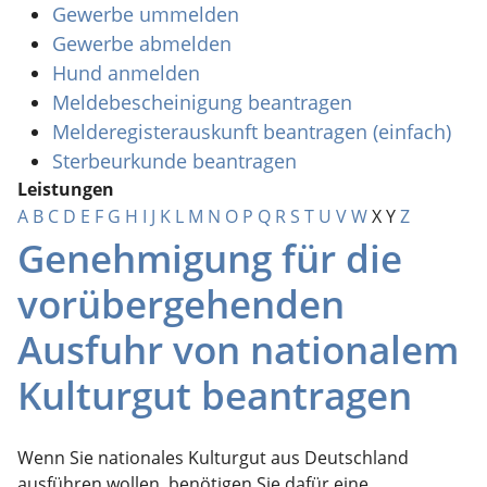
Gewerbe ummelden
Gewerbe abmelden
Hund anmelden
Meldebescheinigung beantragen
Melderegisterauskunft beantragen (einfach)
Sterbeurkunde beantragen
Leistungen
A
B
C
D
E
F
G
H
I
J
K
L
M
N
O
P
Q
R
S
T
U
V
W
X
Y
Z
Genehmigung für die
vorübergehenden
Ausfuhr von nationalem
Kulturgut beantragen
Wenn Sie nationales Kulturgut aus Deutschland
ausführen wollen, benötigen Sie dafür eine