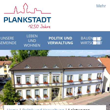
Mehr
LEBEN
UNSERE
POLITIK UND
BAUEN UND
UND
Schnell
GEMEINDE
VERWALTUNG
WIRTSCHAFT
WOHNEN
Menü
öffnen