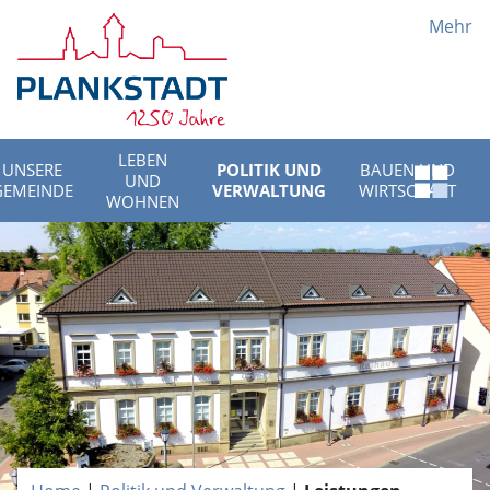
Mehr
LEBEN
UNSERE
POLITIK UND
BAUEN UND
UND
Schnell
GEMEINDE
VERWALTUNG
WIRTSCHAFT
WOHNEN
Menü
öffnen