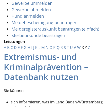
Gewerbe ummelden
Gewerbe abmelden
Hund anmelden
Meldebescheinigung beantragen
Melderegisterauskunft beantragen (einfach)
Sterbeurkunde beantragen
Leistungen
A
B
C
D
E
F
G
H
I
J
K
L
M
N
O
P
Q
R
S
T
U
V
W
X
Y
Z
Extremismus- und
Kriminalprävention –
Datenbank nutzen
Sie können
sich informieren, was im Land Baden-Württemberg