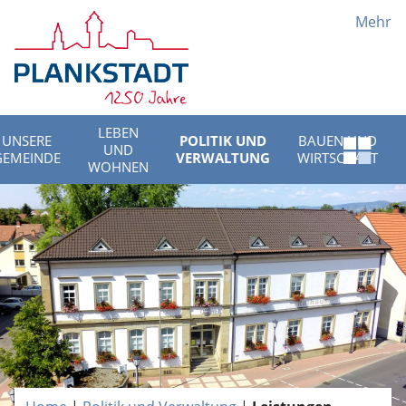
Mehr
LEBEN
UNSERE
POLITIK UND
BAUEN UND
UND
Schnell
GEMEINDE
VERWALTUNG
WIRTSCHAFT
WOHNEN
Menü
öffnen