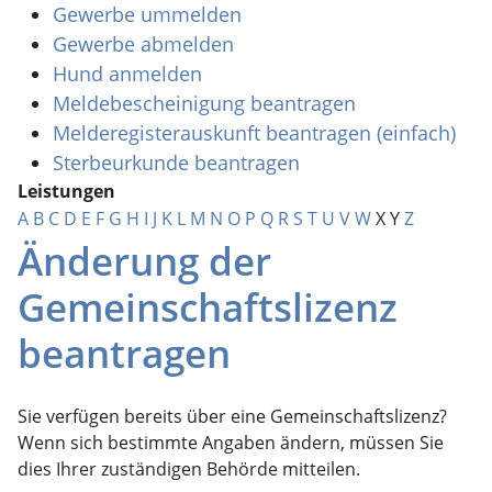
Gewerbe ummelden
Gewerbe abmelden
Hund anmelden
Meldebescheinigung beantragen
Melderegisterauskunft beantragen (einfach)
Sterbeurkunde beantragen
Leistungen
A
B
C
D
E
F
G
H
I
J
K
L
M
N
O
P
Q
R
S
T
U
V
W
X
Y
Z
Änderung der
Gemeinschaftslizenz
beantragen
Sie verfügen bereits über eine Gemeinschaftslizenz?
Wenn sich bestimmte Angaben ändern, müssen Sie
dies Ihrer zuständigen Behörde mitteilen.